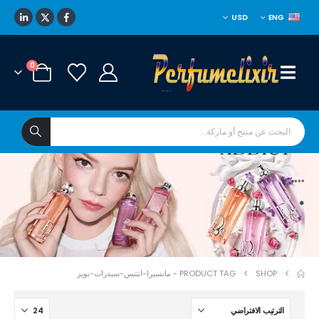
USD
ENG
0
****
*
SHOP
PRODUCT TAG -
مانسيرا-انتنس-سيدرات-بويز