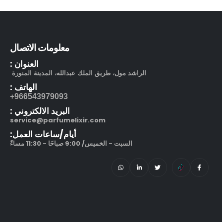
out of 5
5.00
245.00
ر.س
212 في آي بي بلاك او دو بارفيوم
معلومات الاتصال
العنوان :
out of 5
5.00
270.00
ر.س
–
320.00
ر.س
الراشد مول، طريق الملك عبدالله، المدينة المنورة
الهاتف :
966543979093+
البريد الالكتروني :
service@parfumelixir.com
أيام/ساعات العمل:
السبت - الخميس/ 9:00 صباحًا - 11:30 مساءً