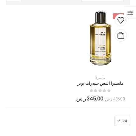
-29%
مانسيرا
مانسيرا انتنس سيدرات بويز
out of 5
0
345.00
ر.س
485.00
ر.س
بوشرون كواتر او دو برفيوم
out of 5
5.00
505.00
ر.س
130.00
ر.س
مرطب مويستر سردج مع حماية من الشمس SPF 25