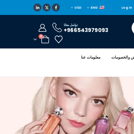
USD
ENG
Log In
تواصل معانا
966543979093+
0
ض والخصومات
معلومات عنا