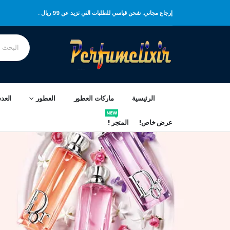
إرجاع مجاني. شحن قياسي للطلبات التي تزيد عن 99 ريال .
الرئيسية
ماركات العطور
العطور
العد
NEW
عرض خاص!
المتجر !