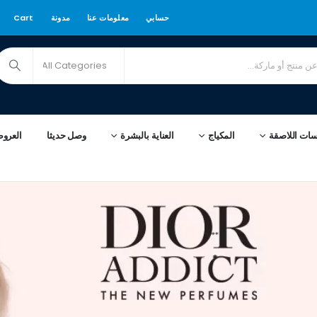
حسابي
معلومات عنا
مدونة
Cart
سات اللاصقة
المكياج
العناية بالبشرة
وصل حديثا
العرو
****
*