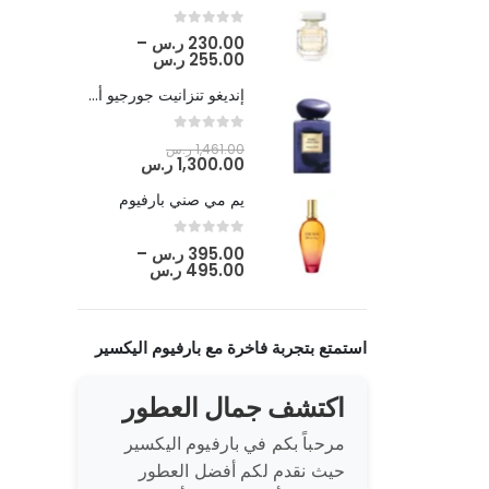
out of 5
0
230.00
ر.س
–
255.00
ر.س
إنديغو تنزانيت جورجيو أرماني
out of 5
0
1,461.00
ر.س
1,300.00
ر.س
يم مي صني بارفيوم
out of 5
0
395.00
ر.س
–
495.00
ر.س
استمتع بتجربة فاخرة مع بارفيوم اليكسير
اكتشف جمال العطور
مرحباً بكم في بارفيوم اليكسير
حيث نقدم لكم أفضل العطور