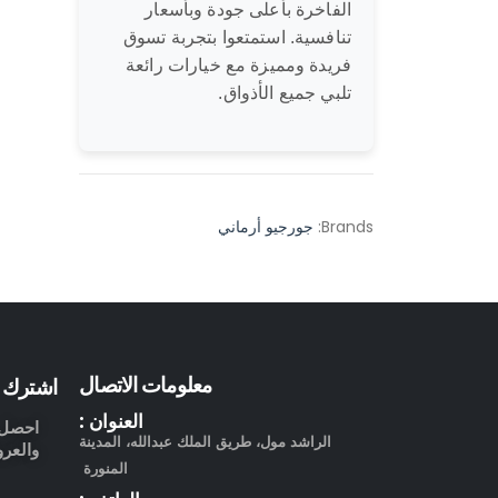
الفاخرة بأعلى جودة وبأسعار
تنافسية. استمتعوا بتجربة تسوق
فريدة ومميزة مع خيارات رائعة
تلبي جميع الأذواق.
Brands:
جورجيو أرماني
معلومات الاتصال
اشترك ف
العنوان :
احصل ع
الراشد مول، طريق الملك عبدالله، المدينة
والعرو
المنورة