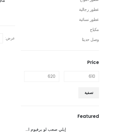
ماي
عطور رجالية
عطور نسائية
مكياج
عرض:
وصل حديثا
Price
تصفية
Featured
إيلي صعب لو برفيوم ان وايت