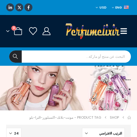
USD
ENG
0
****
*
SHOP
PRODUCT TAG -
مونت-بلانك-اكسبلورر-الترا-بلو