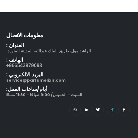
بوشرون كواتر او دو برفيوم
out of 5
5.00
505.00
ر.س
130.00
ر.س
مرطب مويستر سردج مع حماية من الشمس SPF 25
معلومات الاتصال
العنوان :
out of 5
5.00
245.00
ر.س
الراشد مول، طريق الملك عبدالله، المدينة المنورة
الهاتف :
212 في آي بي بلاك او دو بارفيوم
966543979093+
البريد الالكتروني :
out of 5
5.00
270.00
ر.س
–
service@parfumelixir.com
320.00
ر.س
أيام/ساعات العمل:
السبت - الخميس/ 9:00 صباحًا - 11:30 مساءً