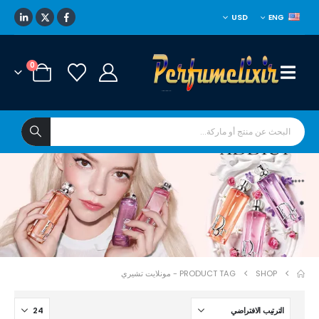
USD
ENG
0
****
*
SHOP
PRODUCT TAG -
مونلايت تشيري