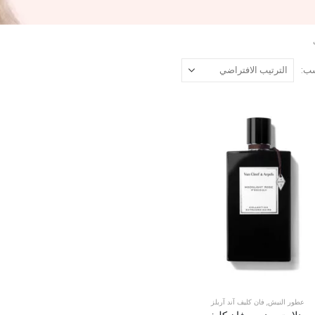
ب:
عطور النيش
,
فان كليف آند آربلز