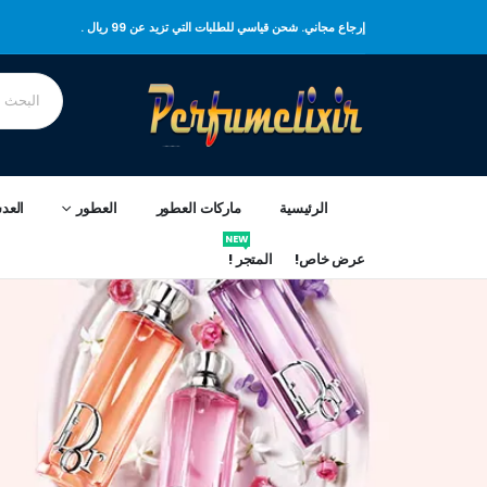
إرجاع مجاني. شحن قياسي للطلبات التي تزيد عن 99 ريال .
الرئيسية
ماركات العطور
العطور
العد
NEW
عرض خاص!
المتجر !