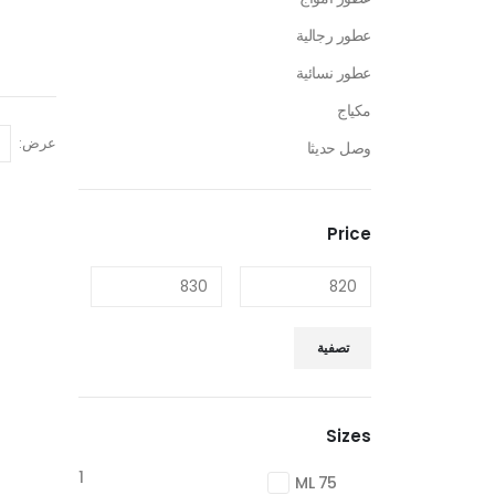
عطور رجالية
عطور نسائية
مكياج
عرض:
وصل حديثا
Price
تصفية
Sizes
1
75 ML