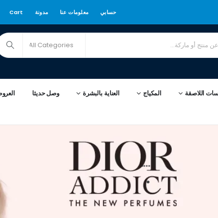
حسابي
معلومات عنا
مدونة
Cart
سات اللاصقة
المكياج
العناية بالبشرة
وصل حديثا
العرو
****
*