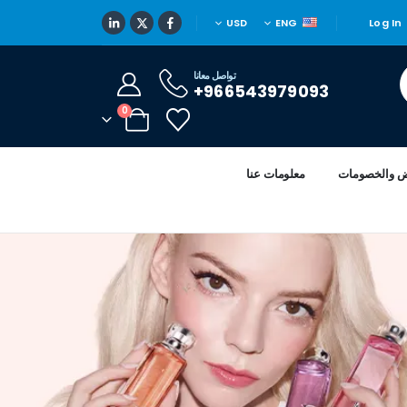
USD
ENG
Log In
تواصل معانا
966543979093+
0
ض والخصومات
معلومات عنا