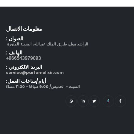
بوشرون كواتر او دو برفيوم
out of 5
5.00
505.00
ر.س
130.00
ر.س
معلومات الاتصال
مرطب مويستر سردج مع حماية من الشمس SPF 25
العنوان :
الراشد مول، طريق الملك عبدالله، المدينة المنورة
out of 5
5.00
245.00
ر.س
الهاتف :
966543979093+
212 في آي بي بلاك او دو بارفيوم
البريد الالكتروني :
service@parfumelixir.com
out of 5
5.00
270.00
ر.س
–
320.00
ر.س
أيام/ساعات العمل:
السبت - الخميس/ 9:00 صباحًا - 11:30 مساءً