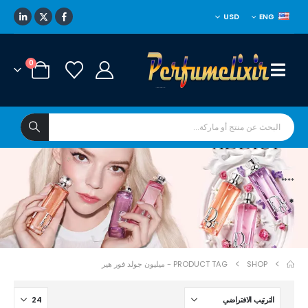
USD
ENG
0
****
*
SHOP
PRODUCT TAG -
ميليون جولد فور هير