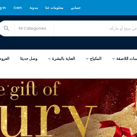
حسابي
معلومات عنا
مدونة
Cart
g In
سات اللاصقة
المكياج
العناية بالبشرة
وصل حديثا
العرو
****
*