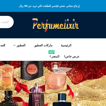
إرجاع مجاني. شحن قياسي للطلبات التي تزيد عن 99 ريال .
الرئيسية
ماركات العطور
العطور
العد
NEW
عرض خاص!
المتجر !