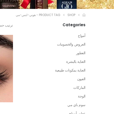
SHOP
PRODUCT TAG -
هوني-لنس-مي
Categories
ترتيب حس
أمواج
العروض والخصومات
العطور
العناية بالبشرة
العناية بمكونات طبيعية
العيون
الماركات
الوجة
سوم باي مي
عطور أمواج