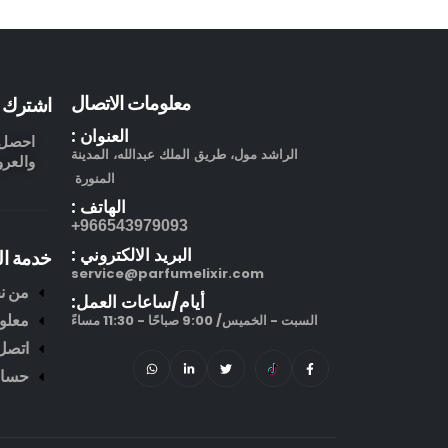
معلومات الاتصال
اشترك ف
العنوان :
احصل ع
الراشد مول، طريق الملك عبدالله، المدينة
والعرو
المنورة
الهاتف :
966543979093+
البريد الالكتروني :
خدمة ال
service@parfumelixir.com
من ن
أيام/ساعات العمل:
معلو
السبت - الخميس/ 9:00 صباحًا - 11:30 مساءً
اتصل 
حساب