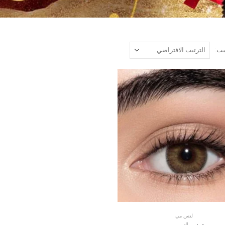
ب:
لنس مي