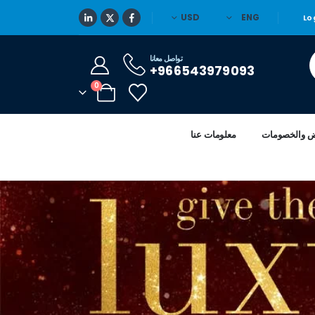
USD
ENG
Lo
تواصل معانا
966543979093+
0
ض والخصومات
معلومات عنا