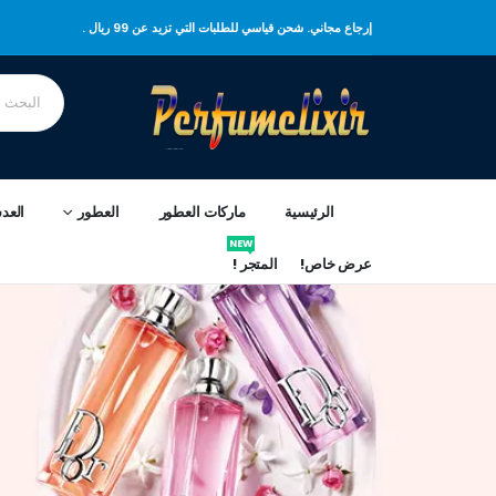
إرجاع مجاني. شحن قياسي للطلبات التي تزيد عن 99 ريال .
الرئيسية
ماركات العطور
العطور
العد
NEW
عرض خاص!
المتجر !