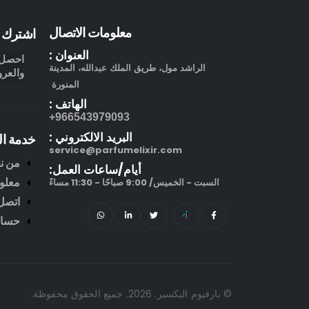
معلومات الاتصال
اشترك ف
العنوان :
احصل ع
الراشد مول، طريق الملك عبدالله، المدينة
والعرو
المنورة
الهاتف :
966543979093+
البريد الالكتروني :
خدمة ال
service@parfumelixir.com
من ن
أيام/ساعات العمل:
معلو
السبت - الخميس/ 9:00 صباحًا - 11:30 مساءً
اتصل 
حساب
© بارفيوم اليكسير. 2026. جميع الحقوق محفوظة.