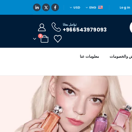
USD
ENG
Log In
تواصل معانا
966543979093+
0
ض والخصومات
معلومات عنا