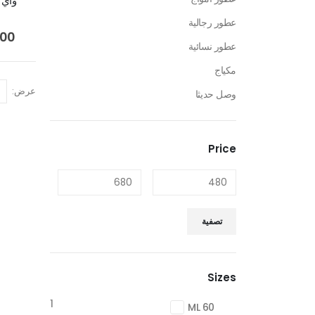
واي 
عطور رجالية
.00
عطور نسائية
مكياج
عرض:
وصل حديثا
Price
تصفية
Sizes
1
60 ML