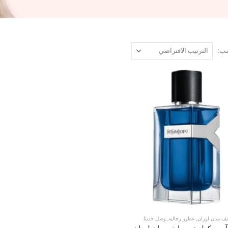
ب:
يف سان لوران
,
عطور رجالية
,
وصل حديثا