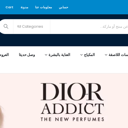
حسابي
معلومات عنا
مدونة
Cart
سات اللاصقة
المكياج
العناية بالبشرة
وصل حديثا
العرو
****
*