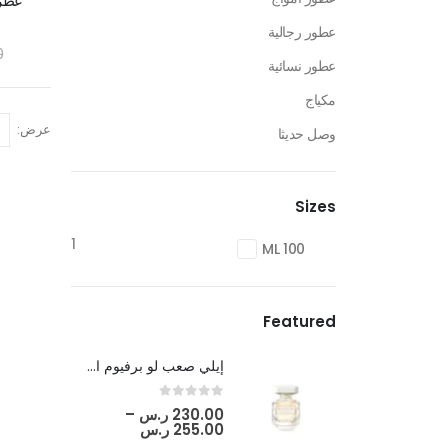
عطر 
عطور رجالية
0
عطور نسائية
مكياج
عرض:
وصل حديثا
Sizes
1
100 ML
Featured
إيلي صعب لو برفيوم ان وايت
out of 5
0
230.00
ر.س
–
255.00
ر.س