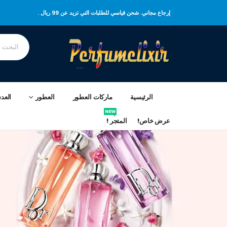
إرجاع مجاني. شحن قياسي للطلبات التي تزيد عن 99 ريال .
الرئيسية
ماركات العطور
العطور
العد
NEW
عرض خاص!
المتجر !