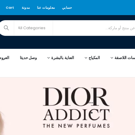
حسابي
معلومات عنا
مدونة
Cart
سات اللاصقة
المكياج
العناية بالبشرة
وصل حديثا
العرو
****
*