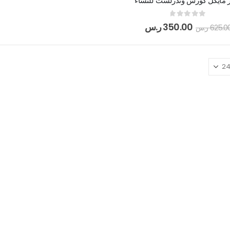
مايكل كورس وندرلست للنساء
out of 5
0
350.00
ر.س
625.0
ر.س
بوشرون كواتر او دو برفيوم
out of 5
5.00
505.00
ر.س
130.00
ر.س