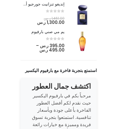
إنديغو تنزانيت جورجيو أرماني
out of 5
0
1,461.00
ر.س
1,300.00
ر.س
يم مي صني بارفيوم
out of 5
0
395.00
ر.س
–
495.00
ر.س
استمتع بتجربة فاخرة مع بارفيوم اليكسير
اكتشف جمال العطور
مرحباً بكم في بارفيوم اليكسير
حيث نقدم لكم أفضل العطور
الفاخرة بأعلى جودة وبأسعار
تنافسية. استمتعوا بتجربة تسوق
فريدة ومميزة مع خيارات رائعة