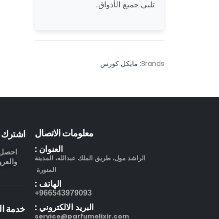
تلبي جميع الأذواق.
Brands:
مايكل كورس
معلومات الاتصال
اشترك ف
العنوان :
احصل ع
الراشد مول، طريق الملك عبدالله، المدينة
والعرو
المنورة
الهاتف :
966543979093+
البريد الالكتروني :
خدمة ال
service@parfumelixir.com