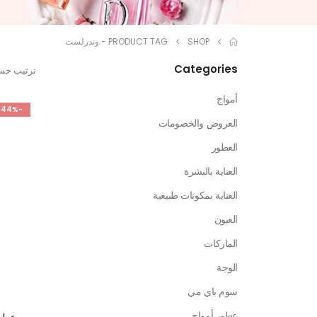
SHOP
PRODUCT TAG -
وندرلست
Categories
ترتيب حس
أمواج
-44%
العروض والخصومات
العطور
العناية بالبشرة
العناية بمكونات طبيعية
العيون
الماركات
الوجة
سوم باي مي
عطور أمواج