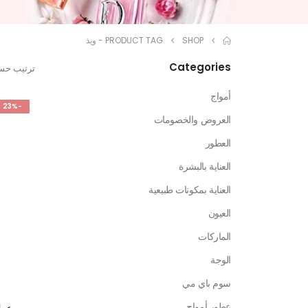
SHOP
PRODUCT TAG -
ويذ
Categories
ترتيب حس
أمواج
-23%
العروض والخصومات
العطور
العناية بالبشرة
العناية بمكونات طبيعية
العيون
الماركات
الوجة
سوم باي مي
عطور أمواج