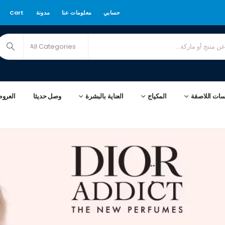
حسابي
معلومات عنا
مدونة
Cart
سات اللاصقة
المكياج
العناية بالبشرة
وصل حديثا
العرو
****
*