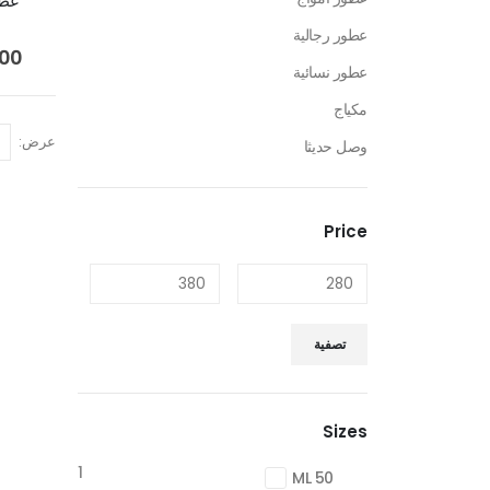
عطر
عطور رجالية
.00
عطور نسائية
مكياج
عرض:
وصل حديثا
Price
تصفية
Sizes
1
50 ML