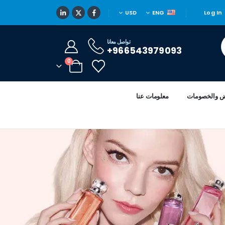
USD
ENG
Log In
تواصل معانا
966543979093+
0
ض والخصومات
معلومات عنا