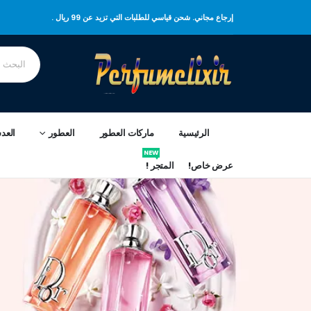
إرجاع مجاني. شحن قياسي للطلبات التي تزيد عن 99 ريال .
الرئيسية
ماركات العطور
العطور
العد
NEW
عرض خاص!
المتجر !