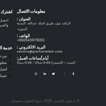
معلومات الاتصال
اشترك ف
العنوان :
احصل ع
الراشد مول، طريق الملك عبدالله، المدينة
والعرو
المنورة
الهاتف :
966543979093+
البريد الالكتروني :
خدمة ال
service@parfumelixir.com
من ن
أيام/ساعات العمل:
معلو
السبت - الخميس/ 9:00 صباحًا - 11:30 مساءً
اتصل 
حساب
© بارفيوم اليكسير. 2026. جميع الحقوق محفوظة.