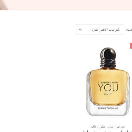
ب:
جورجيو أرماني
,
عطور رجالية