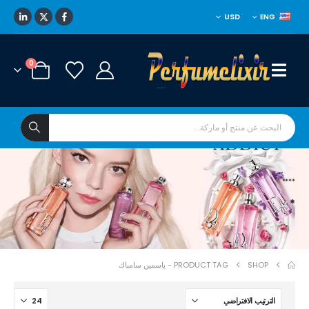
USD
ENG
0
****
*
SHOP
PRODUCT TAG -
ياسمين سامباك