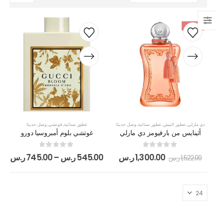
-15%
دي مارلي
,
عطور النيش
,
عطور نسائية
,
وصل حديثا
عطور نسائية
,
قوتشي
,
وصل حديثا
أثينايس من بارفيومز دي مارلي
غوتشي بلوم أمبروسيا دورو
out of 5
0
out of 5
0
1,300.00
ر.س
545.00
ر.س
–
745.00
ر.س
1,522.00
ر.س