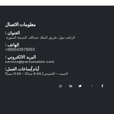
بوشرون كواتر او دو برفيوم
معلومات الاتصال
out of 5
5.00
505.00
ر.س
العنوان :
130.00
ر.س
الراشد مول، طريق الملك عبدالله، المدينة المنورة
الهاتف :
مرطب مويستر سردج مع حماية من الشمس SPF 25
966543979093+
out of 5
5.00
البريد الالكتروني :
245.00
ر.س
service@parfumelixir.com
212 في آي بي بلاك او دو بارفيوم
أيام/ساعات العمل:
السبت - الخميس/ 9:00 صباحًا - 11:30 مساءً
out of 5
5.00
270.00
ر.س
–
320.00
ر.س