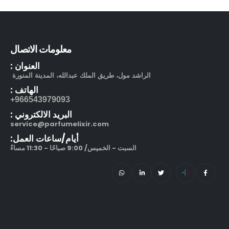
بوشرون كواتر او دو برفيوم
out of 5
5.00
505.00
ر.س
معلومات الاتصال
130.00
ر.س
العنوان :
مرطب مويستر سردج مع حماية من الشمس SPF 25
الراشد مول، طريق الملك عبدالله، المدينة المنورة
الهاتف :
out of 5
5.00
245.00
ر.س
966543979093+
البريد الالكتروني :
212 في آي بي بلاك او دو بارفيوم
service@parfumelixir.com
أيام/ساعات العمل:
out of 5
5.00
270.00
ر.س
–
السبت - الخميس/ 9:00 صباحًا - 11:30 مساءً
320.00
ر.س