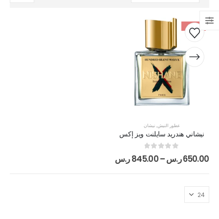
-43%
عطور النيش
,
نيشان
نيشاني هندريد سايلنت ويز إكس
out of 5
0
650.00
ر.س
–
845.00
ر.س