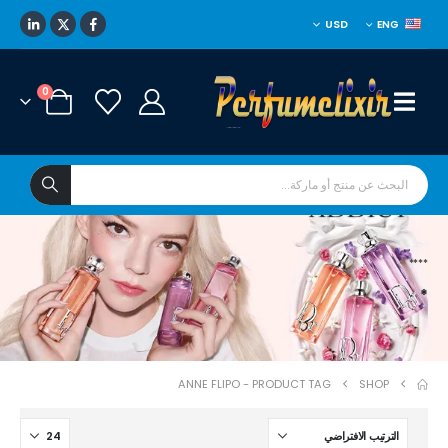
USD
ENG
0
****
*
ANNE FLIPO
PRODUCT TAG -
SHOP