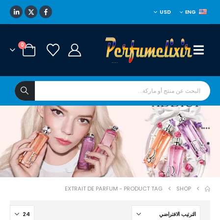
USD
ENG
0
****
*
EXTRAIT DE PARFUM
PRODUCT TAG -
SHOP