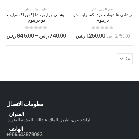
عطور النيش
,
نيشان
عطور النيش
,
نيشان
نيشاني هاشيفات عود اكسترايت دو
نيشاني وولونغ تشا إكس اكسترايت
بارفيوم
دو بارفيوم
out of 5
0
out of 5
0
1,250.00
ر.س
740.00
ر.س
–
845.00
ر.س
2,750.00
ر.س
معلومات الاتصال
العنوان :
الراشد مول، طريق الملك عبدالله، المدينة المنورة
الهاتف :
966543979093+