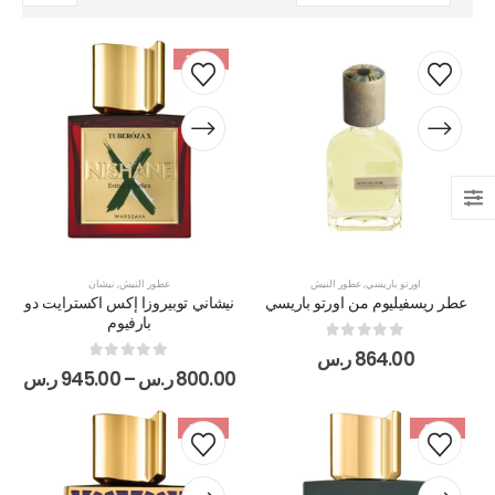
-30%
اورتو باريسي
,
عطور النيش
عطور النيش
,
نيشان
عطر ريسفيليوم من اورتو باريسي
نيشاني توبيروزا إكس اكسترايت دو
بارفيوم
out of 5
0
864.00
ر.س
out of 5
0
800.00
ر.س
–
945.00
ر.س
-16%
-48%