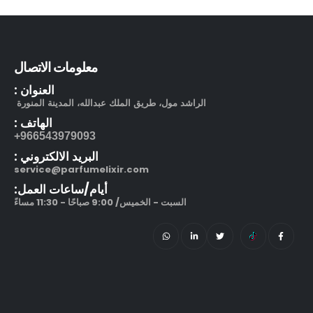
بوشرون كواتر او دو برفيوم
out of 5
5.00
505.00
ر.س
معلومات الاتصال
130.00
ر.س
العنوان :
مرطب مويستر سردج مع حماية من الشمس SPF 25
الراشد مول، طريق الملك عبدالله، المدينة المنورة
الهاتف :
out of 5
5.00
245.00
ر.س
966543979093+
البريد الالكتروني :
212 في آي بي بلاك او دو بارفيوم
service@parfumelixir.com
أيام/ساعات العمل:
out of 5
5.00
270.00
ر.س
–
السبت - الخميس/ 9:00 صباحًا - 11:30 مساءً
320.00
ر.س