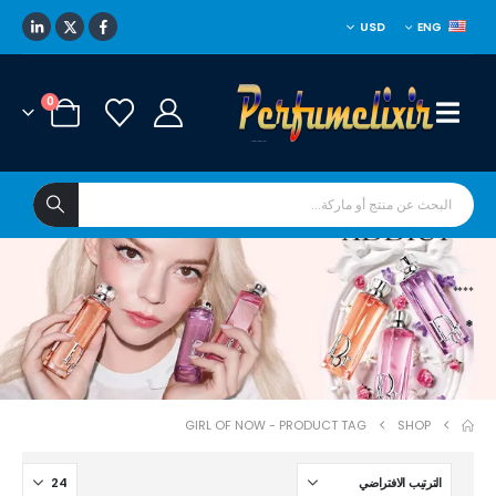
USD
ENG
0
****
*
GIRL OF NOW
PRODUCT TAG -
SHOP