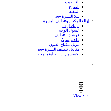
الترطيب
التفتيح
التنقية
شدّ البشرة
new
إزالة المكياج وتنظيف البشرة
تونيك لوشن
غسول الوجه
فرشاة التنظيف
ماء ميسيلار
مزيل مكياج العيون
مناديل تنظيف البشرة
new
إكسسوارات العناية بالوجه
OFF
View Sale