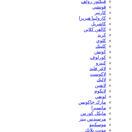
فيكتور رولف
قوتشي
كارتير
كارولينا هيريرا
كاشريل
كالفن كلاين
كريد
كلوي
كلينك
كوتش
كورلوف
كينزو
لاغر فليد
لاكوست
لاليك
لانفين
لانكوم
لويفي
مارك جاكوبس
مانسيرا
مايكل كورس
مرسيدس بينز
موسكينو
مونت بلانك