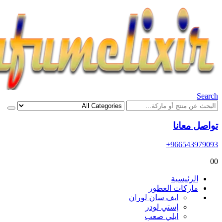
Search
تواصل معانا
966543979093+
0
0
الرئيسية
ماركات العطور
ايف سان لوران
إستي لودر
ايلي صعب