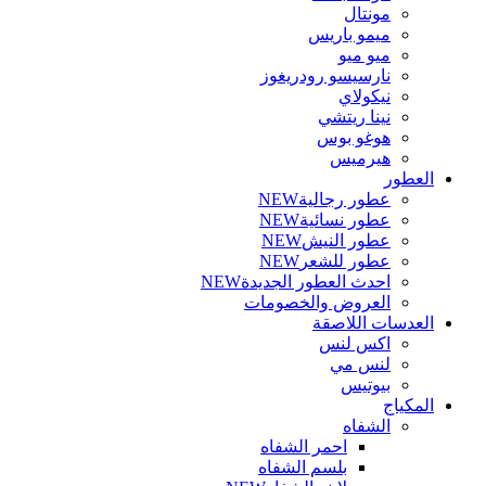
مونتال
ميمو باريس
ميو ميو
نارسيسو رودريغوز
نيكولاي
نينا ريتشي
هوغو بوس
هيرميس
العطور
عطور رجالية
NEW
عطور نسائية
NEW
عطور النيش
NEW
عطور للشعر
NEW
احدث العطور الجديدة
NEW
العروض والخصومات
العدسات اللاصقة
اكس لنس
لنس مي
بيوتيس
المكياج
الشفاه
احمر الشفاه
بلسم الشفاه