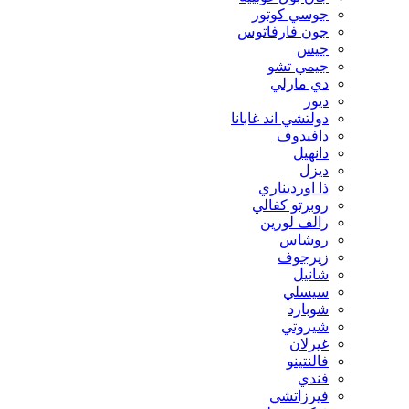
جوسي كوتور
جون فارفاتوس
جيس
جيمي تشو
دي مارلي
ديور
دولتشي اند غابانا
دافيدوف
دانهيل
ديزل
ذا اورديناري
روبرتو كفالي
رالف لورين
روشاس
زيرجوف
شانيل
سيسلي
شوبارد
شيروتي
غيرلان
فالنتينو
فندي
فيرزاتشي