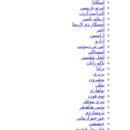
إسكادا
اورتو باريسي
إليزابيث أردن
ارماند باسي
اوسكار دي لارينتا
اجنر
اراميس
ازارو
اس تي ديبونت
اسمياكي
انجل شليسر
باكو رابان
برادا
بربري
بوشرون
بنتلي
بولغاري
توم فورد
تيري موغلر
تومي هيلفيغر
تروساردي
جورجيو أرماني
جيفنشي
جان بول غوتييه