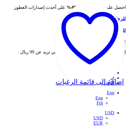
احصل على خصم يصل إلى
40%
على أحدث إصدارات العطور
للرجال
للنساء
لفترة محدودة فقط.
إرجاع مجاني. شحن قياسي للطلبات التي تزيد عن 99 ريال .
حسابي
معلومات عنا
مدونة
Cart
إضافة إلى قائمة الرغبات
Log In
Eng
Eng
Frh
USD
USD
EUR