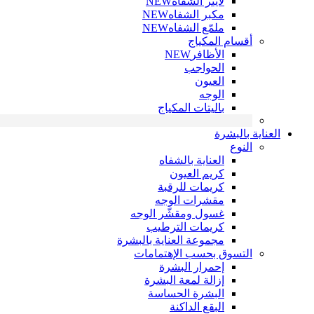
لاينر الشفاه
NEW
مكبر الشفاه
NEW
ملمّع الشفاه
NEW
أقسام المكياج
الأظافر
NEW
الحواجب
العيون
الوجه
باليتات المكياج
العناية بالبشرة
النوع
العناية بالشفاه
كريم العيون
كريمات للرقبة
مقشرات الوجه
غسول ومقشّر الوجه
كريمات الترطيب
مجموعة العناية بالبشرة
التسوق بحسب الإهتمامات
إحمرار البشرة
إزالة لمعة البشرة
البشرة الحساسة
البقع الداكنة