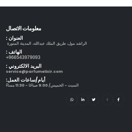
212 في آي بي بلاك او دو بارفيوم
out of 5
5.00
270.00
ر.س
–
320.00
ر.س
معلومات الاتصال
العنوان :
الراشد مول، طريق الملك عبدالله، المدينة المنورة
الهاتف :
966543979093+
البريد الالكتروني :
service@parfumelixir.com
أيام/ساعات العمل:
السبت - الخميس/ 9:00 صباحًا - 11:30 مساءً