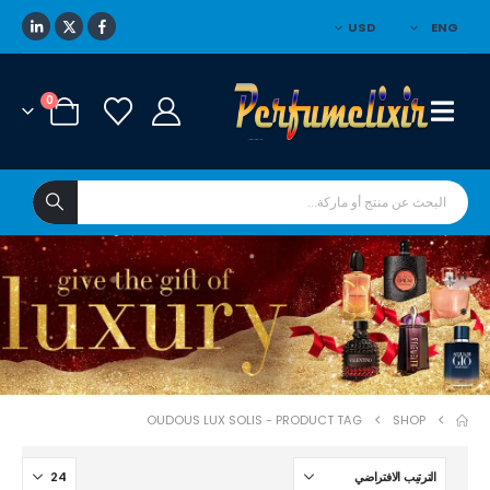
USD
ENG
0
****
*
OUDOUS LUX SOLIS
PRODUCT TAG -
SHOP